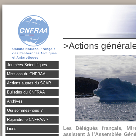
>Actions général
Journées Scientifiques
Missions du CNFRAA
Actions auprès du SCAR
Bulletins du CNFRAA
Archives
Qui sommes-nous ?
Rejoindre le CNFRAA ?
Les Délégués français, Mir
Liens
assistent à l’Assemblée Géné